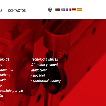
AS
CONTACTOS
deo de
Tecnología Mucell
es
Aluminio y zamak
ponentes
Inducción:
tativos
- RocTool
llado
- Conformal cooling
co
asistida por gás
ón