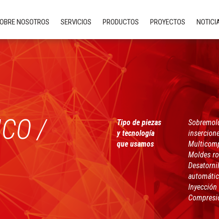
OBRE NOSOTROS
SERVICIOS
PRODUCTOS
PROYECTOS
NOTICI
CO /
Tipo de piezas
Sobremol
y tecnología
insercion
que usamos
Multicom
Moldes ro
Desatorni
automáti
Inyección 
Compresi