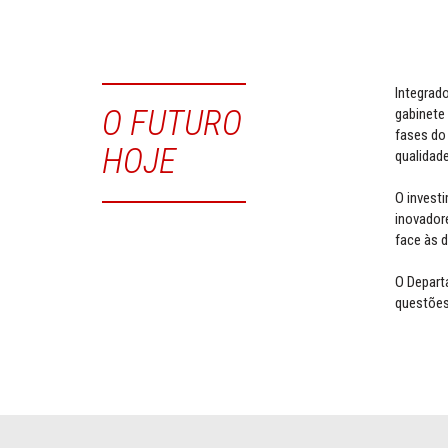
Integrad
O FUTURO
gabinete 
fases do
HOJE
qualidad
O invest
inovadore
face às d
O Depart
questões