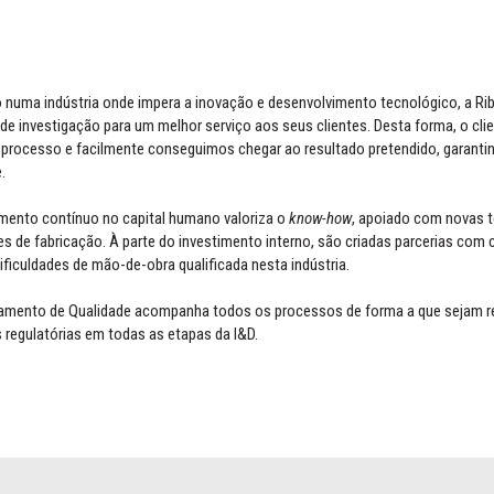
o numa indústria onde impera a inovação e desenvolvimento tecnológico, a R
de investigação para um melhor serviço aos seus clientes. Desta forma, o cl
 processo e facilmente conseguimos chegar ao resultado pretendido, garantin
e.
imento contínuo no capital humano valoriza o
know-how
, apoiado com novas 
s de fabricação. À parte do investimento interno, são criadas parcerias com 
ificuldades de mão-de-obra qualificada nesta indústria.
amento de Qualidade acompanha todos os processos de forma a que sejam r
 regulatórias em todas as etapas da I&D.