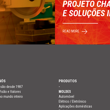
PROJETO CH
E SOLUÇÕES 
READ MORE
NÓS
PRODUTOS
cisão desde 1987
-
Visão e Valores
MOLDES
no mundo inteiro
Automóvel
Elétrico / Eletrónico
Aplicações domésticas