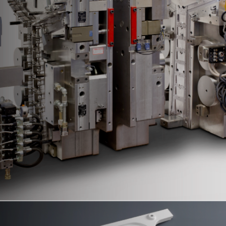
Automobil
WERKZEUGE
Elektro / Elektronik
Haushalt
Verpackungen
MEHR
Medizin / Pharma