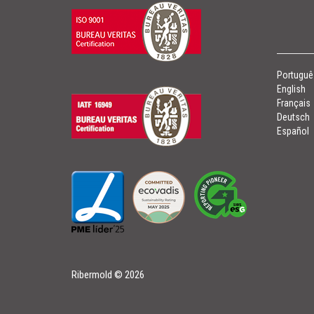
Portuguê
English
Français
Deutsch
Español
Ribermold
©
2026