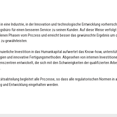
t in eine Industrie, in der Innovation und technologische Entwicklung vorherrsch
sbüro für einen besseren Service zu seinen Kunden. Auf diese Weise verfolgt
denen Phasen vom Prozess und erreicht besser das gewünschte Ergebnis um q
 zu gewährleisten.
nuierliche Investition in das Humankapital aufwertet das Know-how, unterstü
gien und innovative Fertigungsmethoden. Abgesehen von internen Investition
nszentren entwickelt, die sich mit den Schwierigkeiten der qualifizierten Arbe
.
tätsabteilung begleitet alle Prozesse, so dass alle regulatorischen Normen in 
g und Entwicklung eingehalten werden.